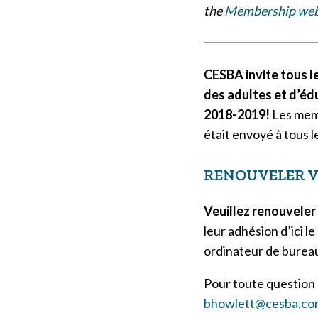
the
Membership web
CESBA invite tous l
des adultes et d’éd
2018-2019!
Les mem
était envoyé à tous 
RENOUVELER V
Veuillez renouveler 
leur adhésion d’ici l
ordinateur de bure
Pour toute question
bhowlett@cesba.co