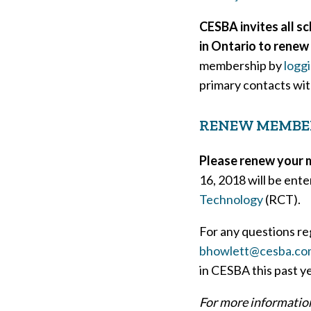
CESBA invites all s
in Ontario to renew
membership by
loggi
primary contacts wit
RENEW MEMBE
Please renew your 
16, 2018 will be ent
Technology
(RCT).
For any questions r
bhowlett@cesba.co
in CESBA this past y
For more informatio