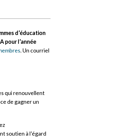
rammes d’éducation
A pour l’année
 membres
. Un courriel
s qui renouvellent
ance de gagner un
ez
t soutien à l’égard