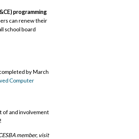
(A&CE) programming
rs can renew their
all school board
 completed by March
wed Computer
rt of and involvement
!
 CESBA member, visit